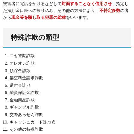
被害者に電話をかけるなどして
対面することなく信用させ
、指定し
た預貯金口座への振り込み、その他の方法により、
不特定多数
の者
から
現金等を騙し取る犯罪の総称
をいいます。
特殊詐欺の類型
ニセ警察詐欺
オレオレ詐欺
預貯金詐欺
架空料金請求詐欺
還付金詐欺
融資保証金詐欺
金融商品詐欺
ギャンブル詐欺
交際あっせん詐欺
キャッシュカード詐欺盗
その他の特殊詐欺