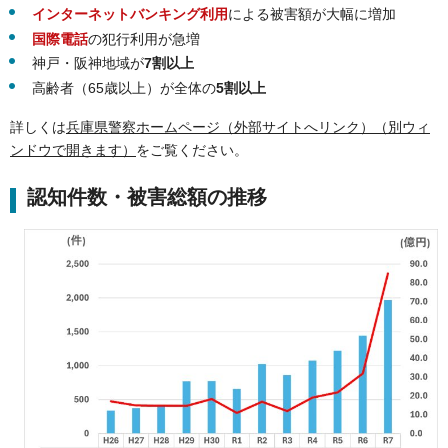
インターネットバンキング利用
による被害額が大幅に増加
国際電話
の犯行利用が急増
神戸・阪神地域が
7割以上
高齢者（65歳以上）が全体の
5割以上
詳しくは
兵庫県警察ホームページ（外部サイトへリンク）（別ウィ
ンドウで開きます）
をご覧ください。
認知件数・被害総額の推移