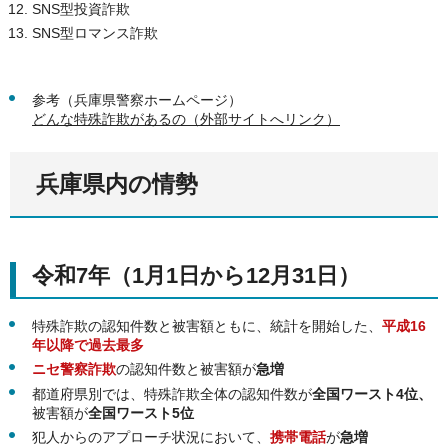
SNS型投資詐欺
SNS型ロマンス詐欺
参考（兵庫県警察ホームページ）
どんな特殊詐欺があるの（外部サイトへリンク）
兵庫県内の情勢
令和7年（1月1日から12月31日）
特殊詐欺の認知件数と被害額ともに、統計を開始した、
平成16
年以降で過去最多
ニセ警察詐欺
の認知件数と被害額が
急増
都道府県別では、特殊詐欺全体の認知件数が
全国ワースト4位、
被害額が
全国ワースト5位
犯人からのアプローチ状況において、
携帯電話
が
急増