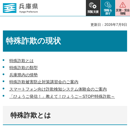
情報を
災害・安全
閲覧支援
探す
情報
更新日：2026年7月9日
特殊詐欺の現状
特殊詐欺とは
特殊詐欺の類型
兵庫県内の情勢
特殊詐欺被害防止対策講習会のご案内
スマートフォン向け詐欺検知システム体験会のご案内
「ひょうご発信！」教えて！ひょうご～STOP!特殊詐欺～
特殊詐欺とは