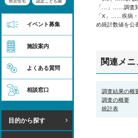
県営住宅
認定こども園
「…」……調査
「X」……疾病・
イベント募集
め統計数値を公
施設案内
関連メニ
よくある質問
相談窓口
調査結果の概
調査の概要
統計表
目的から探す