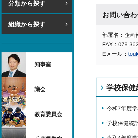
分類から探す
お問い合わ
組織から探す
部署名：企画
FAX：078-362
Eメール：
tou
知事室
学校保健
議会
令和7年度
教育委員会
学校保健統
令和4年度