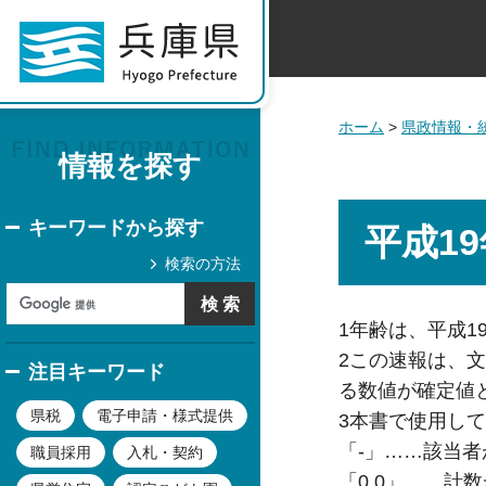
ホーム
>
県政情報・
情報を探す
キーワードから探す
平成1
検索の方法
1年齢は、平成1
2この速報は、
注目キーワード
る数値が確定値
県税
電子申請・様式提供
3本書で使用し
「-」……該当
職員採用
入札・契約
「0.0」……計