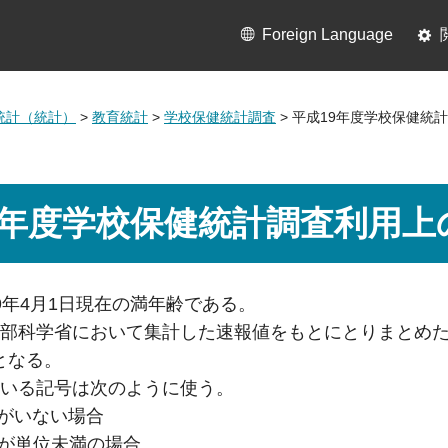
Foreign Language
統計（統計）
>
教育統計
>
学校保健統計調査
> 平成19年度学校保健統
9年度学校保健統計調査利用上
9年4月1日現在の満年齢である。
文部科学省において集計した速報値をもとにとりまとめ
となる。
ている記号は次のように使う。
者がいない場合
数が単位未満の場合