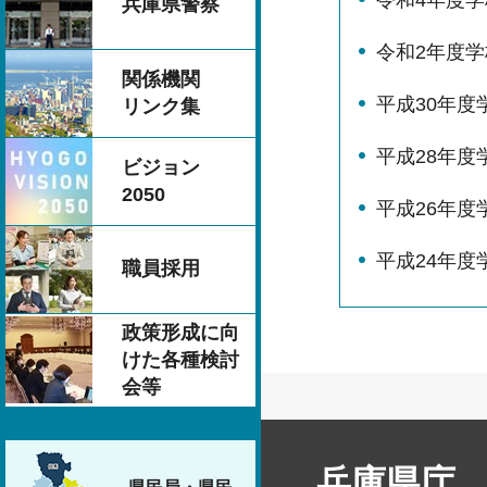
兵庫県警察
令和2年度
関係機関
平成30年度
リンク集
平成28年度
ビジョン
2050
平成26年度
平成24年度
職員採用
政策形成に向
けた各種検討
会等
兵庫県庁