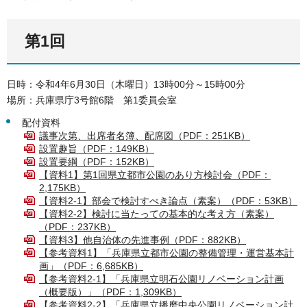
第1回
日時：令和4年6月30日（木曜日）13時00分～15時00分
場所：兵庫県庁3号館6階 第1委員会室
配付資料
議事次第、出席者名簿、配席図（PDF：251KB）
設置趣旨（PDF：149KB）
設置要綱（PDF：152KB）
【資料1】第1回県立都市公園のあり方検討会（PDF：
2,175KB）
【資料2-1】部会で検討すべき論点（素案）（PDF：53KB）
【資料2-2】検討に当たっての基本的な考え方（素案）
（PDF：237KB）
【資料3】他自治体の先進事例（PDF：882KB）
【参考資料1】「兵庫県立都市公園の整備管理・運営基本計
画」（PDF：6,685KB）
【参考資料2-1】「兵庫県立明石公園リノベーション計画
（概要版）」（PDF：1,309KB）
【参考資料2-2】「兵庫県立播磨中央公園リノベーション計