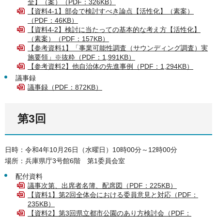
全】（案）（PDF：326KB）
【資料4-1】部会で検討すべき論点【活性化】（素案）
（PDF：46KB）
【資料4-2】検討に当たっての基本的な考え方【活性化】
（素案）（PDF：157KB）
【参考資料1】「事業可能性調査（サウンディング調査）実
施要領」※抜粋（PDF：1,991KB）
【参考資料2】他自治体の先進事例（PDF：1,294KB）
議事録
議事録（PDF：872KB）
第3回
日時：令和4年10月26日（水曜日）10時00分～12時00分
場所：兵庫県庁3号館6階 第1委員会室
配付資料
議事次第、出席者名簿、配席図（PDF：225KB）
【資料1】第2回全体会における委員意見と対応（PDF：
235KB）
【資料2】第3回県立都市公園のあり方検討会（PDF：