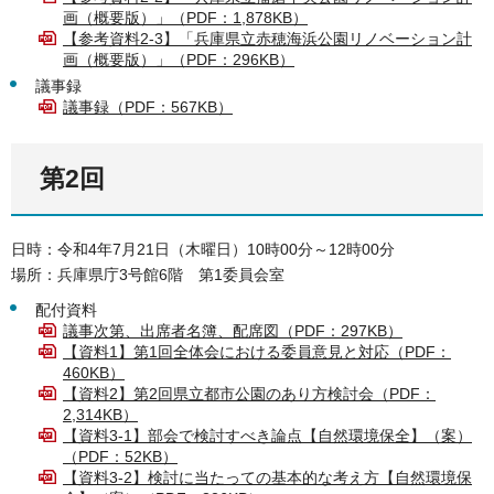
画（概要版）」（PDF：1,878KB）
【参考資料2-3】「兵庫県立赤穂海浜公園リノベーション計
画（概要版）」（PDF：296KB）
議事録
議事録（PDF：567KB）
第2回
日時：令和4年7月21日（木曜日）10時00分～12時00分
場所：兵庫県庁3号館6階 第1委員会室
配付資料
議事次第、出席者名簿、配席図（PDF：297KB）
【資料1】第1回全体会における委員意見と対応（PDF：
460KB）
【資料2】第2回県立都市公園のあり方検討会（PDF：
2,314KB）
【資料3-1】部会で検討すべき論点【自然環境保全】（案）
（PDF：52KB）
【資料3-2】検討に当たっての基本的な考え方【自然環境保