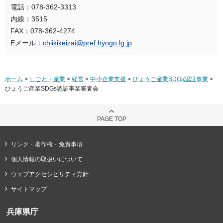
電話：078-362-3313
内線：3515
FAX：078-362-4274
Eメール：
chiikikeizai@pref.hyogo.lg.jp
ホーム
>
しごと・産業
>
経営
>
中小企業支援
>
ひょうご産業SDGs認証事業
>
ひょうご産業SDGs認証事業審査会
PAGE TOP
リンク・著作権・免責事項
個人情報の取扱いについて
ウェブアクセシビリティ方針
サイトマップ
兵庫県庁