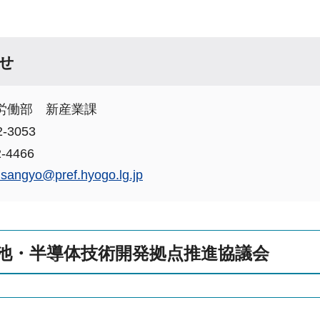
せ
労働部 新産業課
-3053
-4466
nsangyo@pref.hyogo.lg.jp
池・半導体技術開発拠点推進協議会