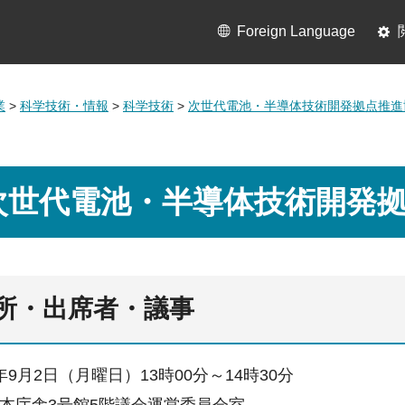
Foreign Language
業
>
科学技術・情報
>
科学技術
>
次世代電池・半導体技術開発拠点推進
次世代電池・半導体技術開発
所・出席者・議事
9月2日（月曜日）13時00分～14時30分
本庁舎3号館5階議会運営委員会室