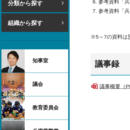
参考資料「兵
分類から探す
参考資料「兵
組織から探す
※5～7の資料は
知事室
議事録
議会
議事概要（PD
教育委員会