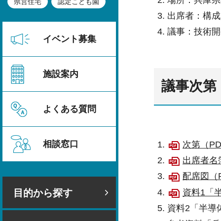
県営住宅
認定こども園
出席者：構成
議事：技術開
イベント募集
施設案内
議事次第
よくある質問
相談窓口
次第（PD
出席者名簿
配席図（P
資料1「
目的から探す
資料2「半導