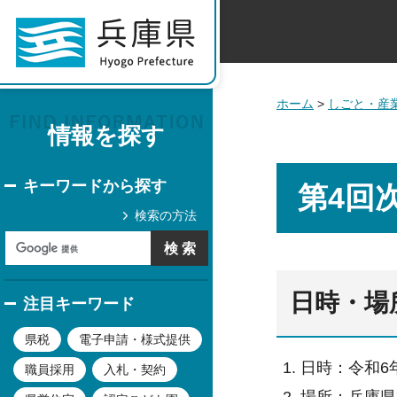
ホーム
>
しごと・産
情報を探す
キーワードから探す
第4回
検索の方法
日時・場
注目キーワード
県税
電子申請・様式提供
日時：令和6年
職員採用
入札・契約
場所：兵庫県