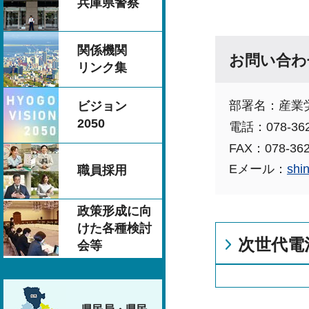
兵庫県警察
関係機関
お問い合わ
リンク集
部署名：産業
ビジョン
2050
電話：078-362
FAX：078-362
Eメール：
shi
職員採用
政策形成に向
けた各種検討
次世代電
会等