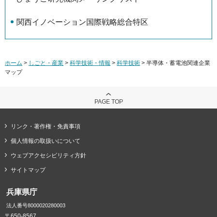
関西イノベーション国際戦略総合特区
ホーム
>
しごと・産業
>
科学技術・情報
>
科学技術
> 半導体・蓄電池関連企業
マップ
PAGE TOP
リンク・著作権・免責事項
個人情報の取扱いについて
ウェブアクセシビリティ方針
サイトマップ
兵庫県庁
法人番号8000020280003
〒650-8567