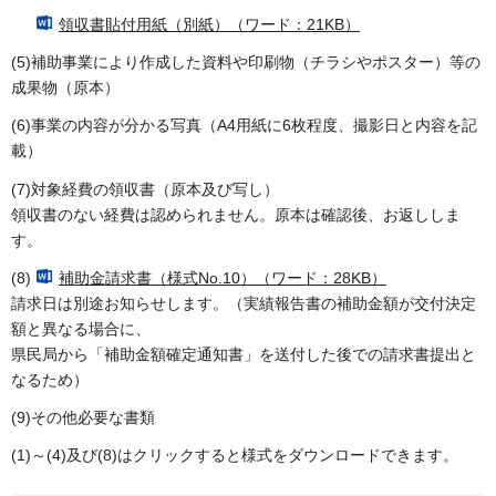
領収書貼付用紙（別紙）（ワード：21KB）
(5)補助事業により作成した資料や印刷物（チラシやポスター）等の
成果物（原本）
(6)事業の内容が分かる写真（A4用紙に6枚程度、撮影日と内容を記
載）
(7)対象経費の領収書（原本及び写し）
領収書のない経費は認められません。原本は確認後、お返ししま
す。
(8)
補助金請求書（様式No.10）（ワード：28KB）
請求日は別途お知らせします。（実績報告書の補助金額が交付決定
額と異なる場合に、
県民局から「補助金額確定通知書」を送付した後での請求書提出と
なるため）
(9)その他必要な書類
(1)～(4)及び(8)はクリックすると様式をダウンロードできます。