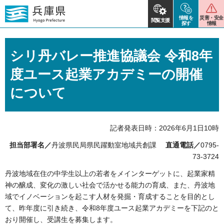
情報を
災害・安全
閲覧支援
探す
情報
シリ丹バレー推進協議会 令和8年
度ユース起業アカデミーの開催
について
記者発表日時：2026年6月1日10時
担当部署名／
丹波県民局県民躍動室地域共創課
直通電話／
0795-
73-3724
丹波地域在住の中学生以上の若者をメインターゲットに、起業家精
神の醸成、変化の激しい社会で活かせる能力の育成、また、丹波地
域でイノベーションを起こす人材を発掘・育成することを目的とし
て、昨年度に引き続き、令和8年度ユース起業アカデミーを下記のと
おり開催し、受講生を募集します。