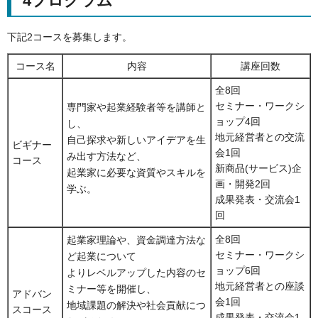
4プログラム
下記2コースを募集します。
コース名
内容
講座回数
全8回
セミナー・ワークシ
専門家や起業経験者等を講師と
ョップ4回
し、
地元経営者との交流
自己探求や新しいアイデアを生
ビギナー
会1回
み出す方法など、
コース
新商品(サービス)企
起業家に必要な資質やスキルを
画・開発2回
学ぶ。
成果発表・交流会1
回
全8回
起業家理論や、資金調達方法な
セミナー・ワークシ
ど起業について
ョップ6回
よりレベルアップした内容のセ
地元経営者との座談
ミナー等を開催し、
アドバン
会1回
地域課題の解決や社会貢献につ
スコース
成果発表・交流会1