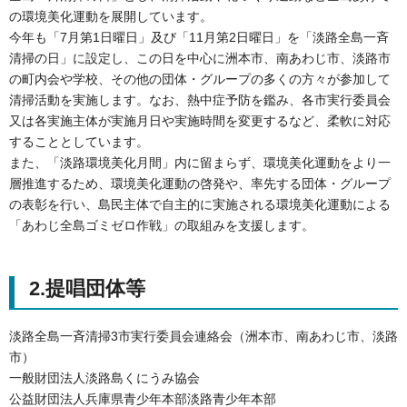
の環境美化運動を展開しています。
今年も「7月第1日曜日」及び「11月第2日曜日」を「淡路全島一斉
清掃の日」に設定し、この日を中心に洲本市、南あわじ市、淡路市
の町内会や学校、その他の団体・グループの多くの方々が参加して
清掃活動を実施します。なお、熱中症予防を鑑み、各市実行委員会
又は各実施主体が実施月日や実施時間を変更するなど、柔軟に対応
することとしています。
また、「淡路環境美化月間」内に留まらず、環境美化運動をより一
層推進するため、環境美化運動の啓発や、率先する団体・グループ
の表彰を行い、島民主体で自主的に実施される環境美化運動による
「あわじ全島ゴミゼロ作戦」の取組みを支援します。
2.提唱団体等
淡路全島一斉清掃3市実行委員会連絡会（洲本市、南あわじ市、淡路
市）
一般財団法人淡路島くにうみ協会
公益財団法人兵庫県青少年本部淡路青少年本部