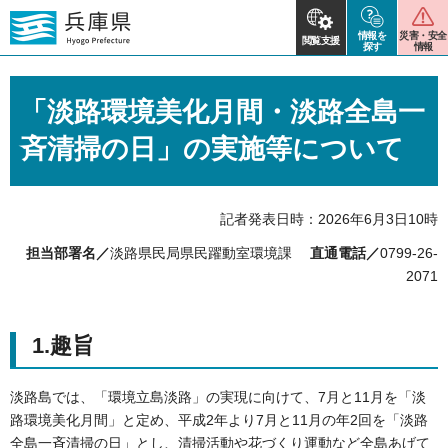
情報を
災害・安全
閲覧支援
探す
情報
「淡路環境美化月間・淡路全島一
斉清掃の日」の実施等について
記者発表日時：2026年6月3日10時
担当部署名／
淡路県民局県民躍動室環境課
直通電話／
0799-26-
2071
1.趣旨
淡路島では、「環境立島淡路」の実現に向けて、7月と11月を「淡
路環境美化月間」と定め、平成2年より7月と11月の年2回を「淡路
全島一斉清掃の日」とし、清掃活動や花づくり運動など全島あげて