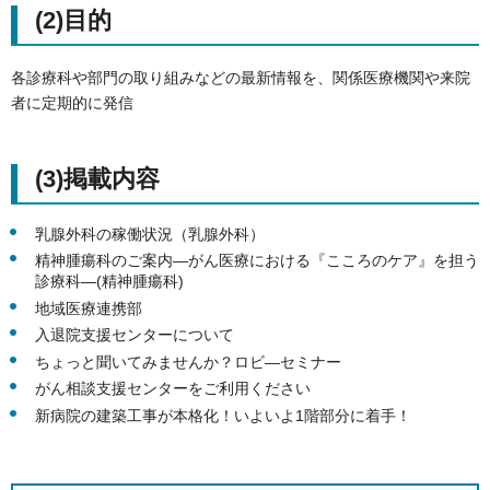
(2)⽬的
各診療科や部⾨の取り組みなどの最新情報を、関係医療機関や来院
者に定期的に発信
(3)掲載内容
乳腺外科の稼働状況（乳腺外科）
精神腫瘍科のご案内―がん医療における『こころのケア』を担う
診療科―(精神腫瘍科)
地域医療連携部
入退院支援センターについて
ちょっと聞いてみませんか？ロビ―セミナー
がん相談支援センターをご利用ください
新病院の建築工事が本格化！いよいよ1階部分に着手！