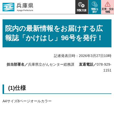
情報を
災害・安全
閲覧支援
探す
情報
院内の最新情報をお届けする広
報誌「かけはし」96号を発行！
記者発表日時：2026年3月27日10時
担当部署名／
兵庫県立がんセンター総務課
直通電話／
078-929-
1151
(1)仕様
A4サイズ8ページオールカラー