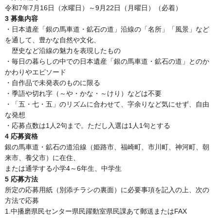
令和7年7月16日（水曜日）～9月22日（月曜日）（必着）
3 募集内容
・日本遺産「銀の馬車道・鉱石の道」沿線の「名所」「風景」など
を通して、豊かな自然や文化、
歴史など沿線の魅力を表現したもの
・毎日の暮らしの中での日本遺産「銀の馬車道・鉱石の道」とのか
かわりやエピソード
・自作品で未発表のものに限る
・季語や切れ字（～や・かな・～けり）などは不要
・「五・七・五」のリズムに合わせて、字余りなど気にせず、自由
な発想
・応募点数は1人2句まで。ただし入選は1人1句とする
4 応募資格
銀の馬車道・鉱石の道沿線（姫路市、福崎町、市川町、神河町、朝
来市、養父市）に在住、
または通学する小学4～6年生、中学生
5 応募方法
所定の応募用紙（別添チラシの裏面）に必要事項を記入の上、次の
方法で応募
1.中播磨県民センター県民躍動室県民課あて郵送またはFAX