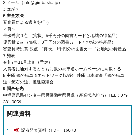
2.メール（info@gin-basha.jp）
3.はがき
6 審査方法
審査員による選考を行う
＜賞＞
最優秀賞 1点 （賞状、5千円分の図書カードと地域の特産品）
優秀賞 2点 （賞状、3千円分の図書カードと地域の特産品）
審査員特別賞 数点 （賞状、1千円分の図書カードと地域の特産品）
7 発表
令和7年11月上旬（予定）
入賞者に通知するとともに銀の馬車道ホームページに掲載する
8 主催
銀の馬車道ネットワーク協議会
共催
日本遺産「銀の馬車
道・鉱石の道」推進協議会
9 問合せ先
中播磨県民センター県民躍動室県民課（産業観光担当）TEL：079-
281-9059
関連資料
記者発表資料（PDF：160KB）