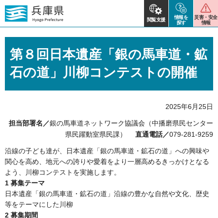
情報を
災害・安全
閲覧支援
探す
情報
第８回日本遺産「銀の馬車道・鉱
石の道」川柳コンテストの開催
2025年6月25日
担当部署名／
銀の馬車道ネットワーク協議会（中播磨県民センター
県民躍動室県民課）
直通電話／
079-281-9259
沿線の子ども達が、日本遺産「銀の馬車道・鉱石の道」への興味や
関心を高め、地元への誇りや愛着をより一層高めるきっかけとなる
よう、川柳コンテストを実施します。
1 募集テーマ
日本遺産「銀の馬車道・鉱石の道」沿線の豊かな自然や文化、歴史
等をテーマにした川柳
2 募集期間