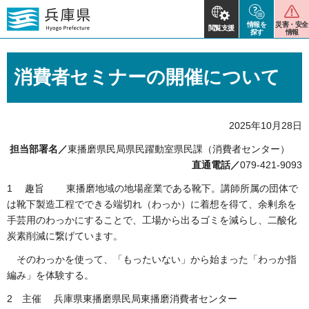
情報を
災害・安全
閲覧支援
探す
情報
消費者セミナーの開催について
2025年10月28日
担当部署名／
東播磨県民局県民躍動室県民課（消費者センター）
直通電話／
079-421-9093
1 趣旨 東播磨地域の地場産業である靴下。講師所属の団体で
は靴下製造工程でできる端切れ（わっか）に着想を得て、余剰糸を
手芸用のわっかにすることで、工場から出るゴミを減らし、二酸化
炭素削減に繋げています。
そのわっかを使って、「もったいない」から始まった「わっか指
編み」を体験する。
2 主催 兵庫県東播磨県民局東播磨消費者センター