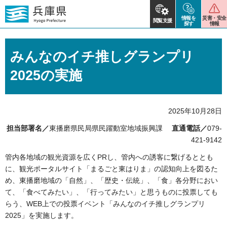
情報を
災害・安全
閲覧支援
探す
情報
みんなのイチ推しグランプリ
2025の実施
2025年10月28日
担当部署名／
東播磨県民局県民躍動室地域振興課
直通電話／
079-
421-9142
管内各地域の観光資源を広くPRし、管内への誘客に繋げるととも
に、観光ポータルサイト「まるごと東はりま」の認知向上を図るた
め、東播磨地域の「自然」、「歴史・伝統」、「食」各分野におい
て、「食べてみたい」、「行ってみたい」と思うものに投票しても
らう、WEB上での投票イベント「みんなのイチ推しグランプリ
2025」を実施します。