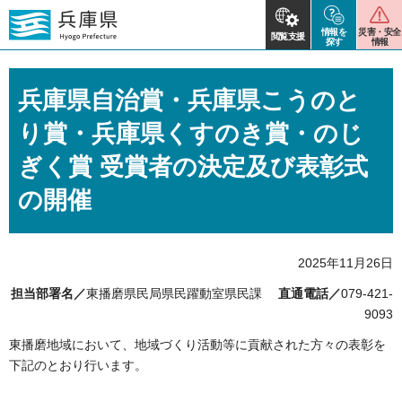
情報を
災害・安全
閲覧支援
探す
情報
兵庫県自治賞・兵庫県こうのと
り賞・兵庫県くすのき賞・のじ
ぎく賞 受賞者の決定及び表彰式
の開催
2025年11月26日
担当部署名／
東播磨県民局県民躍動室県民課
直通電話／
079-421-
9093
東播磨地域において、地域づくり活動等に貢献された方々の表彰を
下記のとおり行います。