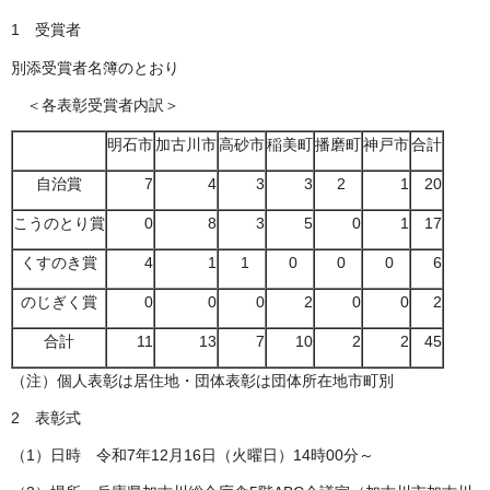
1 受賞者
別添受賞者名簿のとおり
＜各表彰受賞者内訳＞
明石市
加古川市
高砂市
稲美町
播磨町
神戸市
合計
自治賞
7
4
3
3
2
1
20
こうのとり賞
0
8
3
5
0
1
17
くすのき賞
4
1
1
0
0
0
6
のじぎく賞
0
0
0
2
0
0
2
合計
11
13
7
10
2
2
45
（注）個人表彰は居住地・団体表彰は団体所在地市町別
2 表彰式
（1）日時 令和7年12月16日（火曜日）14時00分～