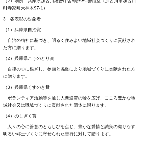
（2）場所 兵庫県加古川総合庁舎5階ABC会議室（加古川市加古川
町寺家町天神木97-1）
3 各表彰の対象者
（1）兵庫県自治賞
自治の精神に基づき、明るく住みよい地域社会づくりに貢献され
た方に贈ります。
（2）兵庫県こうのとり賞
自律の心に根ざし、参画と協働により地域づくりに貢献された方
に贈ります。
（3）兵庫県くすのき賞
ボランティア活動等を通じ人間連帯の輪を広げ、こころ豊かな地
域社会又は職域づくりに貢献された団体に贈ります。
（4）のじぎく賞
人々の心に善意のともしびを点じ、豊かな愛情と誠実の織りなす
明るい郷土づくりに寄せられた善行に対して贈ります。