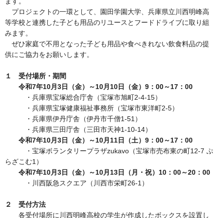
ます。
プロジェクトの一環として、園田学園大学、兵庫県立川西明峰高
等学校と連携した子ども用品のリユースとフードドライブに取り組
みます。
ぜひ家庭で不用となった子ども用品や食べきれない飲食料品の提
供にご協力をお願いします。
１ 受付場所・期間
令和7年10月3日（金）～10月10日（金）9：00～17：00
・兵庫県宝塚総合庁舎（宝塚市旭町2-4-15）
・兵庫県宝塚健康福祉事務所（宝塚市東洋町2-5）
・兵庫県伊丹庁舎（伊丹市千僧1-51）
・兵庫県三田庁舎（三田市天神1-10-14）
令和7年10月3日（金）～10月11日（土）9：00～17：00
・宝塚ボランタリープラザzukavo（宝塚市売布東の町12-7 ぷ
らざこむ1）
令和7年10月3日（金）～10月13日（月・祝）10：00～20：00
・川西阪急スクエア（川西市栄町26-1）
２ 受付方法
各受付場所に川西明峰高校の学生が作成したボックスを設置し