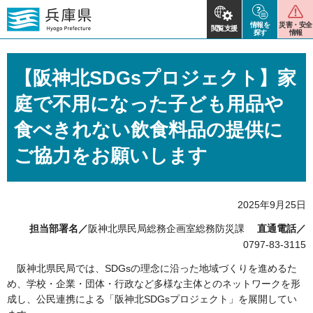
情報を
災害・安全
閲覧支援
探す
情報
【阪神北SDGsプロジェクト】家
庭で不用になった子ども用品や
食べきれない飲食料品の提供に
ご協力をお願いします
2025年9月25日
担当部署名／
阪神北県民局総務企画室総務防災課
直通電話／
0797-83-3115
阪神北県民局では、SDGsの理念に沿った地域づくりを進めるた
め、学校・企業・団体・行政など多様な主体とのネットワークを形
成し、公民連携による「阪神北SDGsプロジェクト」を展開してい