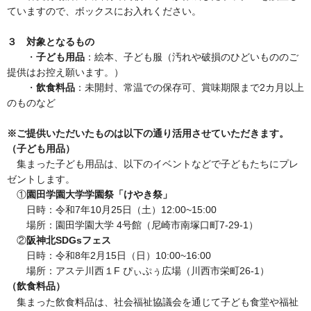
ていますので、ボックスにお入れください。
３ 対象となるもの
・
子ども用品
：絵本、子ども服（汚れや破損のひどいもののご
提供はお控え願います。）
・
飲
食料品
：未開封、常温での保存可、賞味期限まで2カ月以上
のものなど
※ご提供いただいたものは以下の通り活用させていただきます。
（子ども用品）
集まった子ども用品は、以下のイベントなどで子どもたちにプレ
ゼントします。
①
園田学園大学学園祭「けやき祭」
日時：令和7年10月25日（土）12:00~15:00
場所：園田学園大学 4号館（尼崎市南塚口町7-29-1）
②
阪神北SDGsフェス
日時：令和8年2月15日（日）10:00~16:00
場所：アステ川西１F ぴぃぷぅ広場（川西市栄町26-1）
（飲食料品）
集まった飲食料品は、社会福祉協議会を通じて子ども食堂や福祉