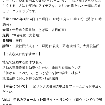
テーマに、参加者同士で交流を行いながら、「私の明日をもっと楽
しくする」方法や実践のアイデアを、まちの仲間たちと一緒に考え
るワークショップです。
日時
：2026年3月14日（土曜日） 13時30分～15時30分（受付 13時
15分）
会場
：伊丹市立図書館ことば蔵 多目的室1
定員
：20名程度（先着順）
参加費
：無料
講師
：一般社団法人イヒ 延岡 由規氏、菊地 凌輔氏、寺井俊裕氏
【こんな人におすすめ！】
地域で活動する団体や個人
活動の事務作業を効率化したい、発信力を高めたい方
「何かやってみたい」という想いを持つ学生・社会人
地域活動に関心を持つ企業・行政職員
【申込について】
下記リンクの各回の申込みフォームからお申込く
ださい。
Vol.1
申込みフォーム
（外部サイトへリンク）（別ウィンドウで開