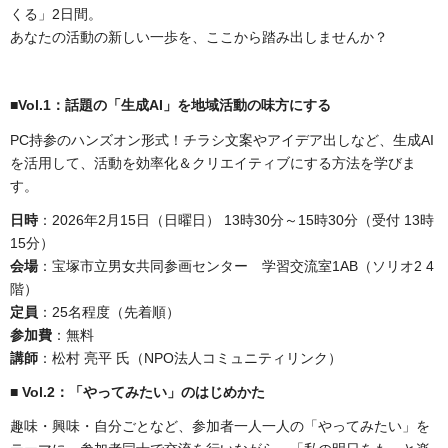
くる」2日間。
あなたの活動の新しい一歩を、ここから踏み出しませんか？
■Vol.1
：話題の「生成AI」を地域活動の味方にする
PC持参のハンズオン形式！チラシ文案やアイデア出しなど、生成AI
を活用して、活動を効率化＆クリエイティブにする方法を学びま
す。
日時
：2026年2月15日（日曜日） 13時30分～15時30分（受付 13時
15分）
会場
：宝塚市立男女共同参画センター 学習交流室1AB（ソリオ2 4
階）
定員
：25名程度（先着順）
参加費
：無料
講師
：松村 亮平 氏（NPO法人コミュニティリンク）
■ Vol.2
：
「やってみたい」のはじめかた
趣味・興味・自分ごとなど、参加者一人一人の「やってみたい」を