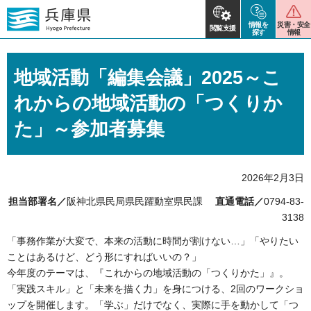
情報を
災害・安全
閲覧支援
探す
情報
地域活動「編集会議」2025～こ
れからの地域活動の「つくりか
た」～参加者募集
2026年2月3日
担当部署名／
阪神北県民局県民躍動室県民課
直通電話／
0794-83-
3138
「事務作業が大変で、本来の活動に時間が割けない…」「やりたい
ことはあるけど、どう形にすればいいの？」
今年度のテーマは、『これからの地域活動の「つくりかた」』。
「実践スキル」と「未来を描く力」を身につける、2回のワークショ
ップを開催します。「学ぶ」だけでなく、実際に手を動かして「つ