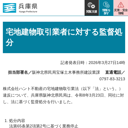
情報を
災害・安全
閲覧支援
探す
情報
宅地建物取引業者に対する監督処
分
記者発表日時：2026年3月27日14時
担当部署名／
阪神北県民局宝塚土木事務所建設業課
直通電話／
0797-83-3213
株式会社ハント不動産の宅地建物取引業法（以下「法」という。）
違反について、兵庫県阪神北県民局は、令和8年3月23日、同社に対
し、法に基づく監督処分を行いました。
処分内容
法第65条第2項第2号に基づく業務停止