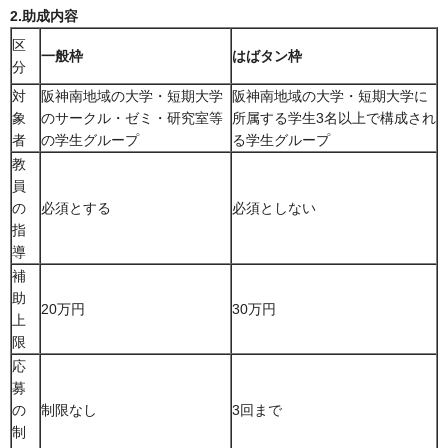
2.助成内容
区
一般枠
はばタン枠
分
対
阪神南地域の大学・短期大学
阪神南地域の大学・短期大学に
象
のサークル・ゼミ・研究室等
所属する学生3名以上で構成され
者
の学生グループ
る学生グループ
教
員
の
必須とする
必須としない
指
導
補
助
20万円
30万円
上
限
応
募
の
制限なし
3回まで
制