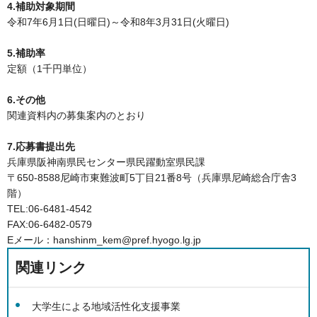
4.補助対象期間
令和7年6月1日(日曜日)～令和8年3月31日(火曜日)
5.補助率
定額（1千円単位）
6.その他
関連資料内の募集案内のとおり
7.応募書提出先
兵庫県阪神南県民センター県民躍動室県民課
〒650-8588尼崎市東難波町5丁目21番8号（兵庫県尼崎総合庁舎3
階）
TEL:06-6481-4542
FAX:06-6482-0579
Eメール：hanshinm_kem@pref.hyogo.lg.jp
関連リンク
大学生による地域活性化支援事業