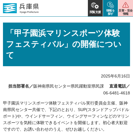
情報を
災害・安全
閲覧支援
探す
情報
「甲子園浜マリンスポーツ体験
フェスティバル」の開催につい
て
2025年6月16日
担当部署名／
阪神南県民センター県民躍動室県民課
直通電話／
06-6481-4618
甲子園浜マリンスポーツ体験フェスティバル実行委員会主催、阪神
南県民センター共催で、下記のとおり、SUP(スタンドアップパドル
ボート)や、ウインドサーフィン、ウイングサーフィンなどのマリン
スポーツを気軽に体験できるイベントを開催します。初心者大歓迎
ですので、お誘い合わせのうえ、ぜひお越しください。