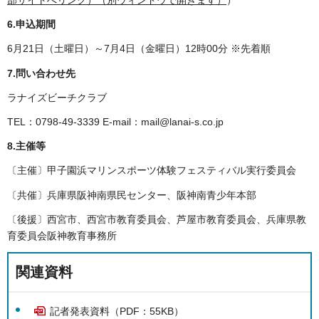
部サイトへリンク）（別ウィンドウで開きます）
）
6.申込期間
6月21日（土曜日）～7月4日（金曜日）12時00分 ※先着順
7.問い合わせ先
ラナイズビーチクラブ
TEL：0798-49-3339 E-mail：mail@lanai-s.co.jp
8.主催等
〔主催〕甲子園浜マリンスポーツ体験フェスティバル実行委員会
〔共催〕兵庫県阪神南県民センター、阪神南青少年本部
〔後援〕西宮市、西宮市教育委員会、芦屋市教育委員会、兵庫県教
育委員会阪神教育事務所
関連資料
記者発表資料（PDF：55KB）