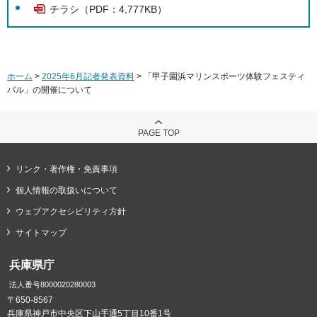
チラシ（PDF：4,777KB）
ホーム
>
2025年6月記者発表資料
> 「甲子園浜マリンスポーツ体験フェスティ
バル」の開催について
PAGE TOP
リンク・著作権・免責事項
個人情報の取扱いについて
ウェブアクセシビリティ方針
サイトマップ
兵庫県庁
法人番号8000020280003
〒650-8567
兵庫県神戸市中央区下山手通5丁目10番1号