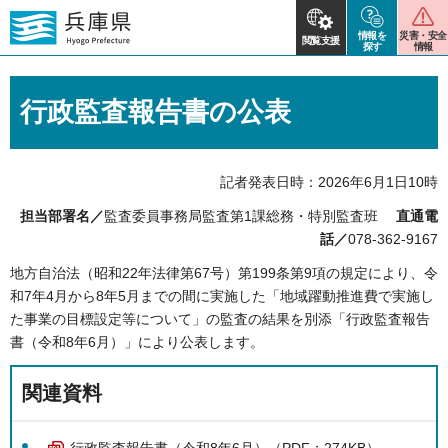
情報を
災害・安全
閲覧支援
探す
情報
行政監査報告書の公表
記者発表日時：2026年6月1日10時
担当部署名／
監査委員事務局監査第1課総務・特別監査班
直通電
話／
078-362-9167
地方自治法（昭和22年法律第67号）第199条第9項の規定により、令
和7年4月から8年5月までの間に実施した「地域躍動推進費で実施し
た事業の目標設定等について」の監査の結果を別添「行政監査報告
書（令和8年6月）」により公表します。
関連資料