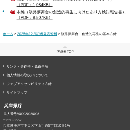
（PDF：1,084KB）
本編（淡路夢舞台の創造的再生に向けたあり方検討報告書）
（PDF：9,507KB）
ホーム
>
2025年12月記者発表資料
> 淡路夢舞台 創造的再生の基本方針
PAGE TOP
リンク・著作権・免責事項
個人情報の取扱いについて
ウェブアクセシビリティ方針
サイトマップ
兵庫県庁
法人番号8000020280003
〒650-8567
兵庫県神戸市中央区下山手通5丁目10番1号