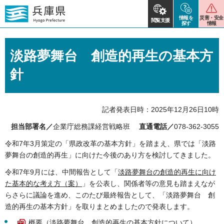
情報を
災害・安全
閲覧支援
探す
情報
淡路夢舞台 創造的再生の基本方
針
記者発表日時：2025年12月26日10時
担当部署名／
企業庁総務課経営戦略班
直通電話／
078-362-3055
令和7年3月策定の「県政改革の基本方針」を踏まえ、県では「淡路
夢舞台の創造的再生」に向けた今後のあり方を検討してきました。
令和7年9月には、中間報告として「
淡路夢舞台の創造的再生に向け
た基本的な考え方（案）
」を公表し、関係者等の意見も踏まえなが
らさらに議論を進め、このたび最終報告として、「淡路夢舞台 創
造的再生の基本方針」を取りまとめましたので発表します。
概要（淡路夢舞台 創造的再生の基本方針について）