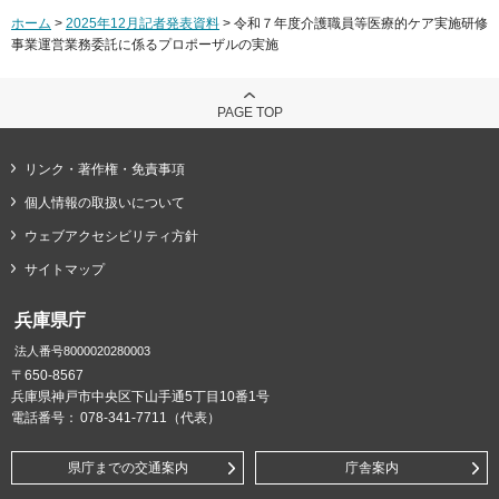
ホーム
>
2025年12月記者発表資料
> 令和７年度介護職員等医療的ケア実施研修
事業運営業務委託に係るプロポーザルの実施
PAGE TOP
リンク・著作権・免責事項
個人情報の取扱いについて
ウェブアクセシビリティ方針
サイトマップ
兵庫県庁
法人番号8000020280003
〒650-8567
兵庫県神戸市中央区下山手通5丁目10番1号
電話番号：
078-341-7711（代表）
県庁までの交通案内
庁舎案内