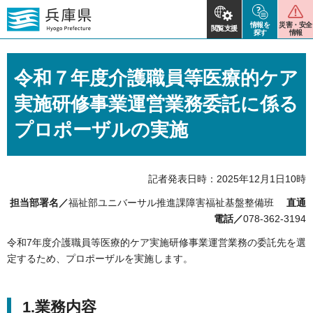
情報を
災害・安全
閲覧支援
探す
情報
令和７年度介護職員等医療的ケア
実施研修事業運営業務委託に係る
プロポーザルの実施
記者発表日時：2025年12月1日10時
担当部署名／
福祉部ユニバーサル推進課障害福祉基盤整備班
直通
電話／
078-362-3194
令和7年度介護職員等医療的ケア実施研修事業運営業務の委託先を選
定するため、プロポーザルを実施します。
1.業務内容