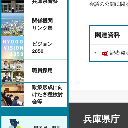
兵庫県警察
会議の公開に関
関係機関
リンク集
関連資料
ビジョン
2050
記者発表
職員採用
政策形成に向
けた各種検討
会等
兵庫県庁