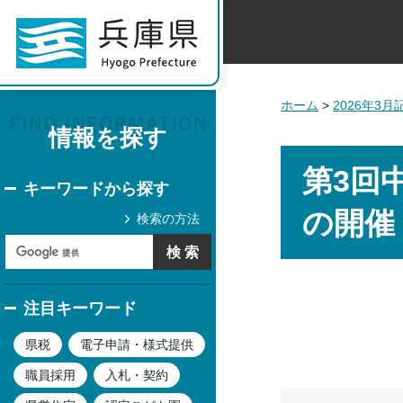
ホーム
>
2026年3
情報を探す
第3回
キーワードから探す
の開催
検索の方法
注目キーワード
県税
電子申請・様式提供
職員採用
入札・契約