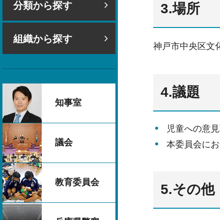
分類から探す
3.場所
組織から探す
神戸市中央区文化
4.議題
知事室
児童への意見
議会
本委員会にお
教育委員会
5.その他