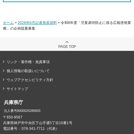
ホーム
>
2026年6月記者発表資料
> 令和8年度「児童虐待防止に係る広報啓発業
務」の企画提案募集
PAGE TOP
リンク・著作権・免責事項
個人情報の取扱いについて
ウェブアクセシビリティ方針
サイトマップ
兵庫県庁
法人番号8000020280003
〒650-8567
兵庫県神戸市中央区下山手通5丁目10番1号
電話番号：
078-341-7711（代表）