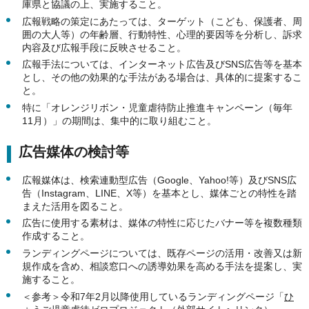
庫県と協議の上、実施すること。
広報戦略の策定にあたっては、ターゲット（こども、保護者、周
囲の大人等）の年齢層、行動特性、心理的要因等を分析し、訴求
内容及び広報手段に反映させること。
広報手法については、インターネット広告及びSNS広告等を基本
とし、その他の効果的な手法がある場合は、具体的に提案するこ
と。
特に「オレンジリボン・児童虐待防止推進キャンペーン（毎年
11月）」の期間は、集中的に取り組むこと。
広告媒体の検討等
広報媒体は、検索連動型広告（Google、Yahoo!等）及びSNS広
告（Instagram、LINE、X等）を基本とし、媒体ごとの特性を踏
まえた活用を図ること。
広告に使用する素材は、媒体の特性に応じたバナー等を複数種類
作成すること。
ランディングページについては、既存ページの活用・改善又は新
規作成を含め、相談窓口への誘導効果を高める手法を提案し、実
施すること。
＜参考＞令和7年2月以降使用しているランディングページ「
ひ