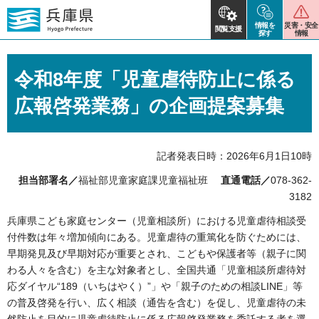
情報を
災害・安全
閲覧支援
探す
情報
令和8年度「児童虐待防止に係る
広報啓発業務」の企画提案募集
記者発表日時：2026年6月1日10時
担当部署名／
福祉部児童家庭課児童福祉班
直通電話／
078-362-
3182
兵庫県こども家庭センター（児童相談所）における児童虐待相談受
付件数は年々増加傾向にある。児童虐待の重篤化を防ぐためには、
早期発見及び早期対応が重要とされ、こどもや保護者等（親子に関
わる人々を含む）を主な対象者とし、全国共通「児童相談所虐待対
応ダイヤル“189（いちはやく）”」や「親子のための相談LINE」等
の普及啓発を行い、広く相談（通告を含む）を促し、児童虐待の未
然防止を目的に児童虐待防止に係る広報啓発業務を委託する者を選