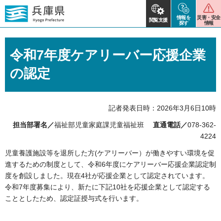
情報を
災害・安全
閲覧支援
探す
情報
令和7年度ケアリーバー応援企業
の認定
記者発表日時：2026年3月6日10時
担当部署名／
福祉部児童家庭課児童福祉班
直通電話／
078-362-
4224
児童養護施設等を退所した方(ケアリーバー）が働きやすい環境を促
進するための制度として、令和6年度にケアリーバー応援企業認定制
度を創設しました。現在4社が応援企業として認定されています。
令和7年度募集により、新たに下記10社を応援企業として認定する
こととしたため、認定証授与式を行います。