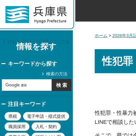
ホーム
>
2026年3
情報を探す
性犯罪
キーワードから探す
検索の方法
注目キーワード
性犯罪・性暴力
県税
電子申請・様式提供
LINEで相談し
職員採用
入札・契約
そこで、県では