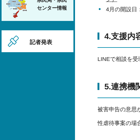
県民局・県民
センター情報
4月の開設日
4.支援内
記者発表
LINEで相談を
5.連携機
被害申告の意思が
性虐待事案の場