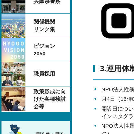
兵庫県警察
関係機関
リンク集
ビジョン
2050
3.運用体
職員採用
NPO法人性
政策形成に向
けた各種検討
月4日（16
会等
開設日につい
インスタグラ
NPO法人性
ク）