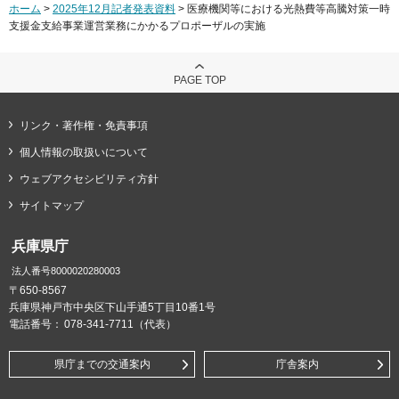
ホーム
>
2025年12月記者発表資料
> 医療機関等における光熱費等高騰対策一時
支援金支給事業運営業務にかかるプロポーザルの実施
PAGE TOP
リンク・著作権・免責事項
個人情報の取扱いについて
ウェブアクセシビリティ方針
サイトマップ
兵庫県庁
法人番号8000020280003
〒650-8567
兵庫県神戸市中央区下山手通5丁目10番1号
電話番号：
078-341-7711（代表）
県庁までの交通案内
庁舎案内