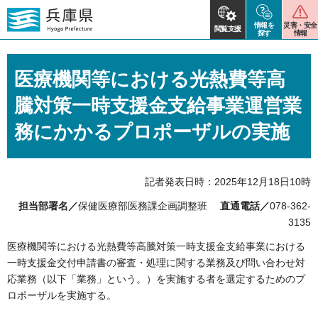
情報を
災害・安全
閲覧支援
探す
情報
医療機関等における光熱費等高
騰対策一時支援金支給事業運営業
務にかかるプロポーザルの実施
記者発表日時：2025年12月18日10時
担当部署名／
保健医療部医務課企画調整班
直通電話／
078-362-
3135
医療機関等における光熱費等高騰対策一時支援金支給事業における
一時支援金交付申請書の審査・処理に関する業務及び問い合わせ対
応業務（以下「業務」という。）を実施する者を選定するためのプ
ロポーザルを実施する。