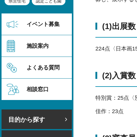
県営住宅
認定こども園
イベント募集
(1)出展数
施設案内
224点〈日本画1
よくある質問
(2)入賞数
相談窓口
特別賞：25点
佳作：23点
目的から探す