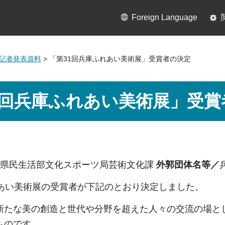
Foreign Language
2月記者発表資料
> 「第31回兵庫ふれあい美術展」受賞者の決定
1回兵庫ふれあい美術展」受賞
県民生活部文化スポーツ局芸術文化課
外郭団体名等／
れあい美術展の受賞者が下記のとおり決定しました。
新たな美の創造と世代や分野を超えた人々の交流の場と
ものです。