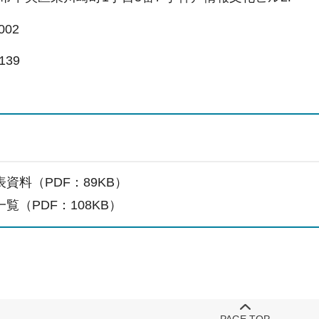
002
139
資料（PDF：89KB）
覧（PDF：108KB）
PAGE TOP