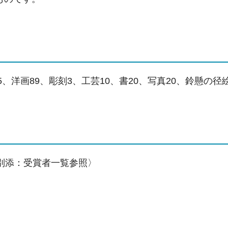
5、洋画89、彫刻3、工芸10、書20、写真20、鈴懸の径
〈別添：受賞者一覧参照〉