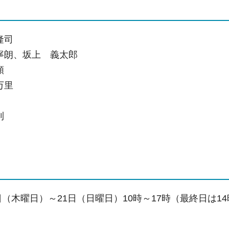
隆司
寧朗、坂上 義太郎
顕
万里
則
8日（木曜日）～21日（日曜日）10時～17時（最終日は1