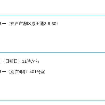
ー〈神戸市灘区原田通3-8-30〉
1日（日曜日）11時から
ー〈別館4階〉401号室