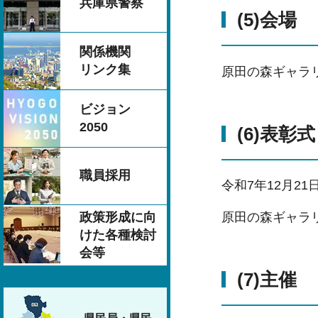
兵庫県警察
(5)会場
関係機関
リンク集
原田の森ギャラリ
ビジョン
2050
(6)表彰式
職員採用
令和7年12月2
原田の森ギャラリ
政策形成に向
けた各種検討
会等
(7)主催