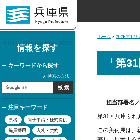
ホーム
>
2025年1
情報を探す
「第3
キーワードから探す
検索の方法
担当部署名／
注目キーワード
第31回兵庫ふ
県税
電子申請・様式提供
この美術展は、
職員採用
入札・契約
募し、展示する