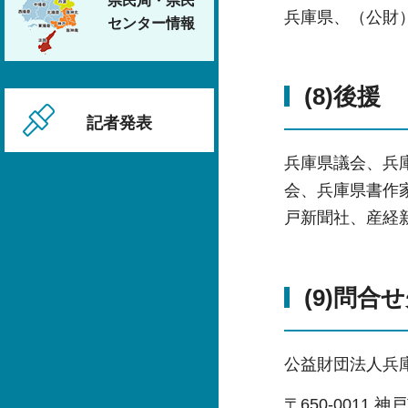
県民局・県民
兵庫県、（公財
センター情報
(8)後援
記者発表
兵庫県議会、兵
会、兵庫県書作
戸新聞社、産経
(9)問合
公益財団法人兵
〒650-0011