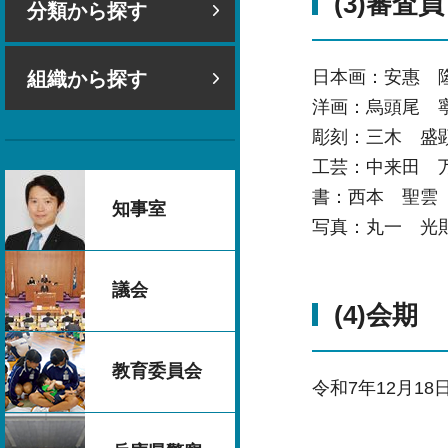
(3)審査員
分類から探す
日本画：安惠 
組織から探す
洋画：烏頭尾 
彫刻：三木 盛
工芸：中来田 
書：西本 聖雲
知事室
写真：丸一 光
議会
(4)会期
教育委員会
令和7年12月1