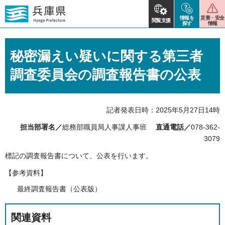
情報を
災害・安全
閲覧支援
探す
情報
秘密漏えい疑いに関する第三者
調査委員会の調査報告書の公表
記者発表日時：2025年5月27日14時
担当部署名／
総務部職員局人事課人事班
直通電話／
078-362-
3079
標記の調査報告書について、公表を行います。
【参考資料】
最終調査報告書（公表版）
関連資料