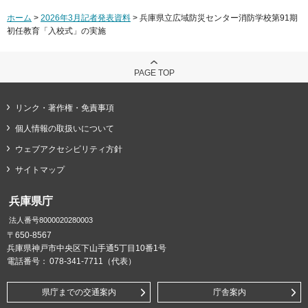
ホーム
>
2026年3月記者発表資料
> 兵庫県立広域防災センター消防学校第91期
初任教育「入校式」の実施
PAGE TOP
リンク・著作権・免責事項
個人情報の取扱いについて
ウェブアクセシビリティ方針
サイトマップ
兵庫県庁
法人番号8000020280003
〒650-8567
兵庫県神戸市中央区下山手通5丁目10番1号
電話番号：
078-341-7711（代表）
県庁までの交通案内
庁舎案内