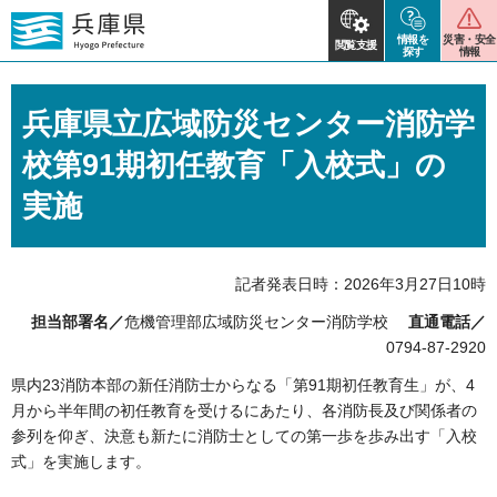
情報を
災害・安全
閲覧支援
探す
情報
兵庫県立広域防災センター消防学
校第91期初任教育「入校式」の
実施
記者発表日時：2026年3月27日10時
担当部署名／
危機管理部広域防災センター消防学校
直通電話／
0794-87-2920
県内23消防本部の新任消防士からなる「第91期初任教育生」が、4
月から半年間の初任教育を受けるにあたり、各消防長及び関係者の
参列を仰ぎ、決意も新たに消防士としての第一歩を歩み出す「入校
式」を実施します。