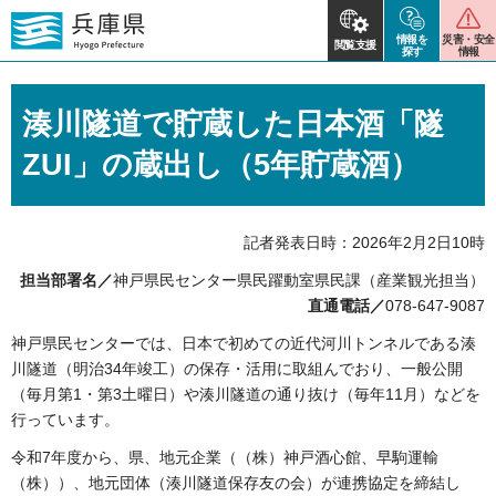
情報を
災害・安全
閲覧支援
探す
情報
湊川隧道で貯蔵した日本酒「隧
ZUI」の蔵出し（5年貯蔵酒）
記者発表日時：2026年2月2日10時
担当部署名／
神戸県民センター県民躍動室県民課（産業観光担当）
直通電話／
078-647-9087
神戸県民センターでは、日本で初めての近代河川トンネルである湊
川隧道（明治34年竣工）の保存・活用に取組んでおり、一般公開
（毎月第1・第3土曜日）や湊川隧道の通り抜け（毎年11月）などを
行っています。
令和7年度から、県、地元企業（（株）神戸酒心館、早駒運輸
（株））、地元団体（湊川隧道保存友の会）が連携協定を締結し