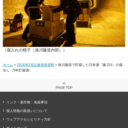
（蔵入れの様子（湊川隧道内部））
ホーム
>
2026年2月記者発表資料
> 湊川隧道で貯蔵した日本酒「隧 ZUI」の蔵
出し（5年貯蔵酒）
PAGE TOP
リンク・著作権・免責事項
個人情報の取扱いについて
ウェブアクセシビリティ方針
サイトマップ