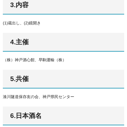
3.内容
(1)蔵出し、(2)鏡開き
4.主催
（株）神戸酒心館、早駒運輸（株）
5.共催
湊川隧道保存友の会、神戸県民センター
6.日本酒名