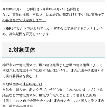
令和8年3月23日(月曜日)～令和8年4月24日(金曜日)
なお、
事業の採択、不採択、助成金額の確定は5月下旬頃に実施予定
の審査会にて決定致します。
（※R8年度から申込み順ではなく審査会にて決定することとしたた
め、募集期間を変更しています）
2.対象団体
神戸市内の地域団体で、区の連合組織または区の連合組織によって
構成される市域全体で活動する団体(ただし、連合組織を構成員とす
る実行委員会を含む。)
※地域団体の連合組織とは
自治会、婦人会、老人クラブ、子ども会、ふれあいのまちづくり協
議会などの地域団体が、区域や市域でまとまって連合した組織
【例】・○○区自治会連合会・○○区連合婦人会・○○区老人クラブ連合
会、神戸市○○連合会