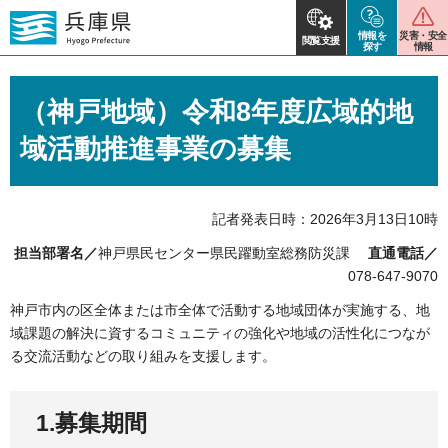
情報を
災害・安全
閲覧支援
探す
情報
（神戸地域）令和8年度広域的地
域活動推進事業の募集
記者発表日時：2026年3月13日10時
担当部署名／
神戸県民センター県民躍動室総務防災課
直通電話／
078-647-9070
神戸市内の区全体または市全体で活動する地域団体が実施する、地
域課題の解決に資するコミュニティの強化や地域の活性化につなが
る交流活動などの取り組みを支援します。
1.募集期間