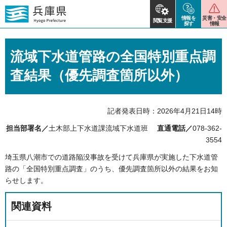
情報を
災害・安全
閲覧支援
探す
情報
流域下水道管路の全国特別重点調
査結果（優先調査箇所以外）
記者発表日時：2026年4月21日14時
担当部署名／
土木部上下水道課流域下水道班
直通電話／
078-362-
3554
埼玉県八潮市での道路陥没事故を受けて兵庫県が実施した下水道管
路の「全国特別重点調査」のうち、優先調査箇所以外の結果をお知
らせします。
関連資料