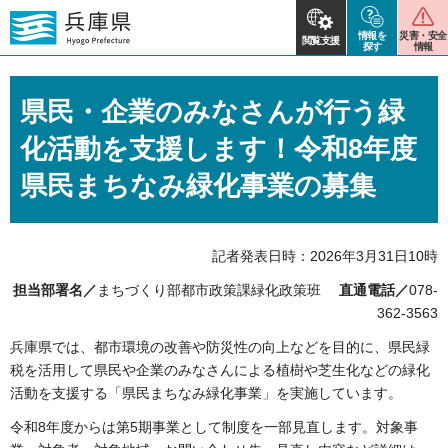
情報を
災害・安全
閲覧支援
探す
情報
県民・企業のみなさんが行う緑
化活動を支援します！令和8年度
県民まちなみ緑化事業の募集
記者発表日時：2026年3月31日10時
担当部署名／
まちづくり部都市政策課緑化政策班
直通電話／
078-
362-3563
兵庫県では、都市環境の改善や防災性の向上などを目的に、県民緑
税を活用して県民や企業のみなさんによる植樹や芝生化などの緑化
活動を支援する「県民まちなみ緑化事業」を実施しています。
令和8年度からは第5期事業として制度を一部見直します。対象事