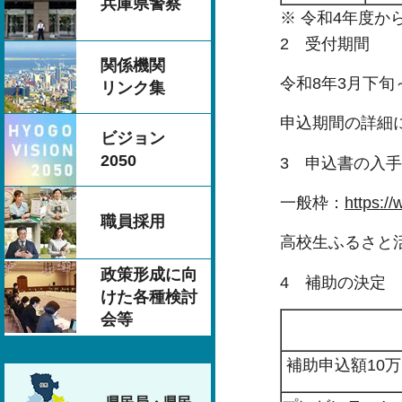
兵庫県警察
※ 令和4年度
2 受付期間
関係機関
令和8年3月下旬
リンク集
申込期間の詳細
ビジョン
2050
3 申込書の入
一般枠：
https://
職員採用
高校生ふるさと
政策形成に向
4 補助の決定
けた各種検討
会等
補助申込額10