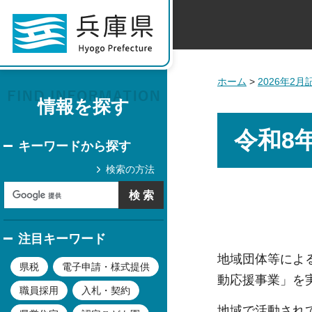
ホーム
>
2026年2
情報を探す
令和8
キーワードから探す
検索の方法
注目キーワード
地域団体等によ
県税
電子申請・様式提供
動応援事業」を
職員採用
入札・契約
地域で活動され