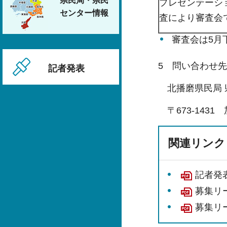
県民局・県民
プレゼンテーシ
センター情報
査により審査会
審査会は5月
5 問い合わせ先
記者発表
北播磨県民局 
〒673-1431 加
関連リンク
記者発表
募集リー
募集リ