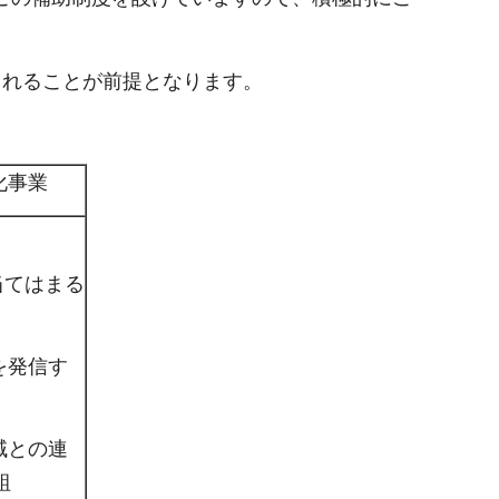
されることが前提となります。
化事業
当てはまる
を発信す
域との連
組