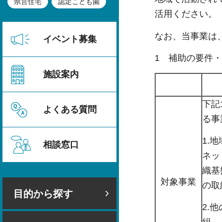
県営住宅
認定こども園
活用ください。
なお、当事業は
イベント募集
1 補助の要件
施設案内
下記
よくある質問
る事
1.
相談窓口
ネッ
織基
対象事業
の取
目的から探す
2.