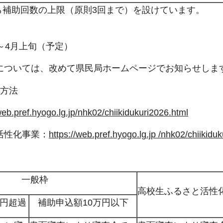
から補助回数の上限（原則3回まで）を設けています。
～4月上旬（予定）
については、改めて県民局ホームページでお知らせしま
手方法
web.pref.hyogo.lg.jp/nhk02/chiikidukuri2026.html
活性化事業：
https://web.pref.hyogo.lg.jp /nhk02/chiikid
一般枠
高校生ふるさと活性
万円超過
補助申込額10万円以下