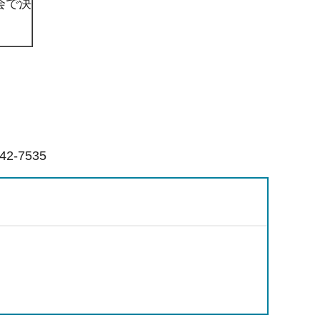
会で決
2-7535