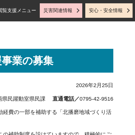
閲覧支援メニュー
災害関連情報
安心・安全情報
援事業の募集
2026年2月25日
局県民躍動室県民課
直通電話／
0795-42-9516
動経費の一部を補助する「北播磨地域づくり活
この補助制度を設けていますので、積極的にご