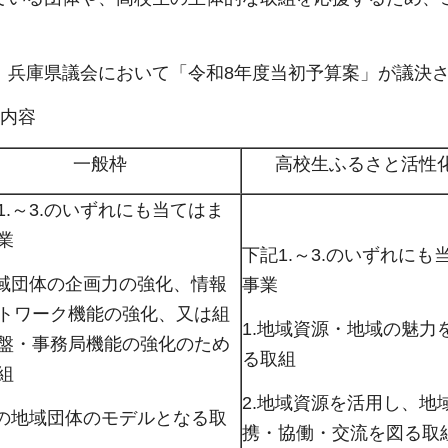
、兵庫県議会において「令和8年度当初予算案」が議決
・内容
一般枠
高校生ふるさと活性
1.～3.のいずれにも当てはま
業
下記1.～3.のいずれにも
地域団体の企画力の強化、情報
事業
トワーク機能の強化、又は組
1.地域資源・地域の魅力
盤・事務局機能の強化のため
る取組
組
2.地域資源を活用し、地
他の地域団体のモデルとなる取
携・協働・交流を図る取