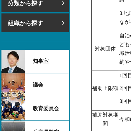
組
分類から探す
3.
なが
組織から探す
自治
ども
対象団体
域活
知事室
約や
1回
議会
補助上限額
2回
3回
教育委員会
補助対象期
令和
間