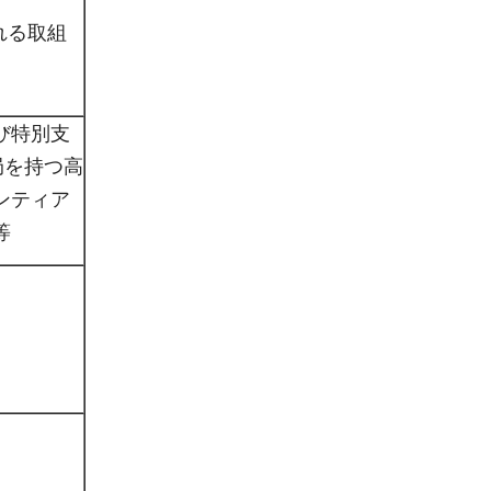
れる取組
び特別支
局を持つ高
ンティア
等