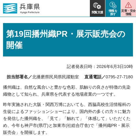
情報を
災害・安全
閲覧支援
探す
情報
第19回播州織PR・展示販売会の
開催
記者発表日時：2026年6月3日10時
担当部署名／
北播磨県民局県民躍動室
直通電話／
0795-27-7180
播州織は、自然な風合いと豊かな色彩、肌触りの良さが特徴の先染
織物として知られ、兵庫県を代表する地場産業の一つです。
昨年実施された大阪・関西万博においても、西脇高校生活情報科の
生徒によるファッションショーにより、国内外の多くの方々に魅力
を発信した播州織を、「見て」「触れて」「体感して」いただくた
め、今年も神戸市(県庁)と加東市(社総合庁舎)で「播州織PR・展示
販売会」を開催します。