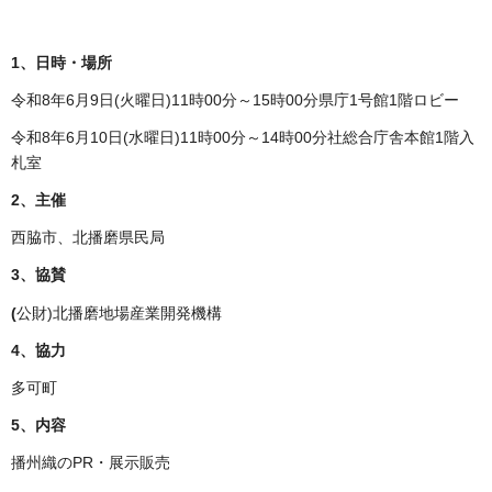
1、
日時・場所
令和8年6月9日(火曜日)11時00分～15時00分県庁1号館1階ロビー
令和8年6月10日(水曜日)11時00分～14時00分社総合庁舎本館1階入
札室
2、主催
西脇市、北播磨県民局
3、協賛
(
公財)北播磨地場産業開発機構
4、協力
多可町
5、内容
播州織のPR・展示販売