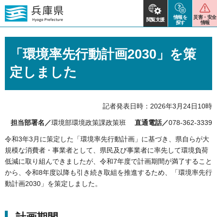
情報を
災害・安全
閲覧支援
探す
情報
「環境率先行動計画2030」を策
定しました
記者発表日時：2026年3月24日10時
担当部署名／
環境部環境政策課政策班
直通電話／
078-362-3339
令和3年3月に策定した「環境率先行動計画」に基づき、県自らが大
規模な消費者・事業者として、県民及び事業者に率先して環境負荷
低減に取り組んできましたが、令和7年度で計画期間が満了すること
から、令和8年度以降も引き続き取組を推進するため、「環境率先行
動計画2030」を策定しました。