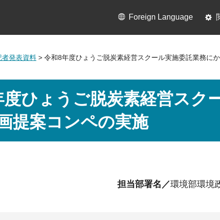
Foreign Language
月記者発表資料
> 令和8年度ひょうご脱炭素経営スクール実施委託業務に
年度ひょうご脱炭素経営スク
画提案コンペの実施
担当部署名／
環境部環境