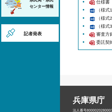
県民局・県民
仕様書（
センター情報
（様式
（様式
（様式
記者発表
審査方針
委託契約
兵庫県庁
法人番号800002028000