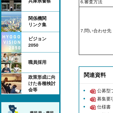
兵庫県警察
6.審査方法
関係機関
リンク集
7.問い合わせ先
ビジョン
2050
職員採用
関連資料
政策形成に向
けた各種検討
会等
公募型プ
募集要項
仕様書（