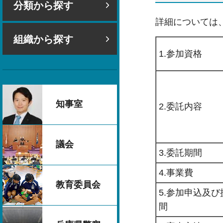
分類から探す
詳細については
組織から探す
1.参加資格
知事室
2.委託内容
議会
3.委託期間
4.事業費
教育委員会
5.参加申込及
間