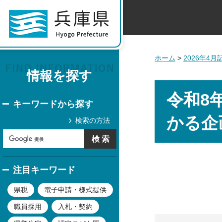
ホーム
>
2026年4
情報を探す
令和8
キーワードから探す
かる企
検索の方法
注目キーワード
県税
電子申請・様式提供
職員採用
入札・契約