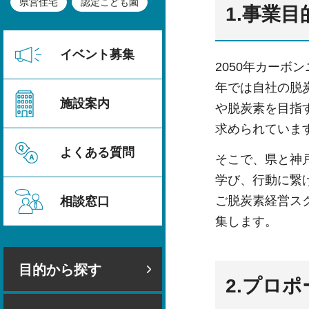
県営住宅
認定こども園
1.事業目
イベント募集
2050年カー
年では自社の脱
施設案内
や脱炭素を目指
求められていま
よくある質問
そこで、県と神
学び、行動に繋
ご脱炭素経営ス
相談窓口
集します。
目的から探す
2.プロ