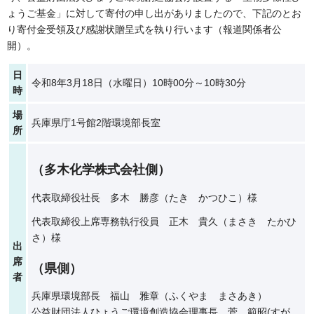
ょうご基金」に対して寄付の申し出がありましたので、下記のとお
り寄付金受領及び感謝状贈呈式を執り行います（報道関係者公
開）。
日
令和8年3月18日（水曜日）10時00分～10時30分
時
場
兵庫県庁1号館2階環境部長室
所
（多木化学株式会社側）
代表取締役社長 多木 勝彦（たき かつひこ）様
代表取締役上席専務執行役員 正木 貴久（まさき たかひ
さ）様
出
席
（県側）
者
兵庫県環境部長 福山 雅章（ふくやま まさあき）
公益財団法人ひょうご環境創造協会理事長 菅 範昭(すが