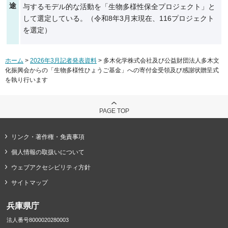
途
与するモデル的な活動を「生物多様性保全プロジェクト」と
して選定している。（令和8年3月末現在、116プロジェクト
を選定）
ホーム
>
2026年3月記者発表資料
> 多木化学株式会社及び公益財団法人多木文
化振興会からの「生物多様性ひょうご基金」への寄付金受領及び感謝状贈呈式
を執り行います
PAGE TOP
リンク・著作権・免責事項
個人情報の取扱いについて
ウェブアクセシビリティ方針
サイトマップ
兵庫県庁
法人番号8000020280003