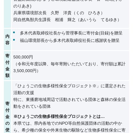
のりあき)
兵庫県環境部次長 久野 洋貴（くの ひろき）
同自然鳥獣共生課長 相浦 輝之（あいうら てるゆき）
多木代表取締役社長から菅理事長に寄付金(目録)を贈呈
内
福山環境部長から多木代表取締役社長に感謝状を贈呈
容
寄
500,000円
付
（令和元年度以降、毎年寄附いただいており、寄付額は累計
金
3,500,000円）
額
「ひょうごの生物多様性保全プロジェクト※」に選定された
活動の支援
特に、東播磨地域周辺で活動されている団体と森林の保全活
寄
動をされている団体
付
※ひょうごの生物多様性保全プロジェクトとは…
金
の
本県では、県内各地でのNPO等自然保護団体の活動の中か
使
ら、希少種の保全や外来生物の駆除など生物多様性保全に寄