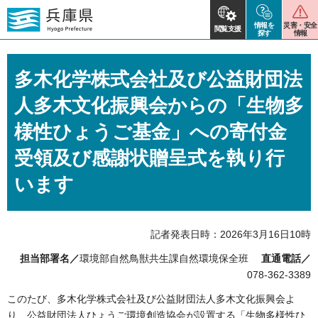
情報を
災害・安全
閲覧支援
探す
情報
多木化学株式会社及び公益財団法
人多木文化振興会からの「生物多
様性ひょうご基金」への寄付金
受領及び感謝状贈呈式を執り行
います
記者発表日時：2026年3月16日10時
担当部署名／
環境部自然鳥獣共生課自然環境保全班
直通電話／
078-362-3389
このたび、多木化学株式会社及び公益財団法人多木文化振興会よ
り、公益財団法人ひょうご環境創造協会が設置する「生物多様性ひ