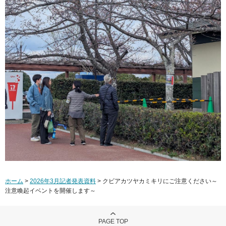
ホーム
>
2026年3月記者発表資料
> クビアカツヤカミキリにご注意ください～
注意喚起イベントを開催します～
PAGE TOP