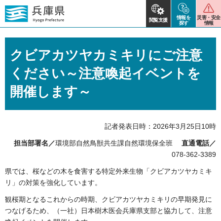
情報を
災害・安全
閲覧支援
探す
情報
クビアカツヤカミキリにご注意
ください～注意喚起イベントを
開催します～
記者発表日時：2026年3月25日10時
担当部署名／
環境部自然鳥獣共生課自然環境保全班
直通電話／
078-362-3389
県では、桜などの木を食害する特定外来生物「クビアカツヤカミキ
リ」の対策を強化しています。
観桜期となるこれからの時期、クビアカツヤカミキリの早期発見に
つなげるため、（一社）日本樹木医会兵庫県支部と協力して、注意