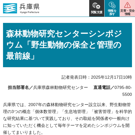
情報を
災害・安全
閲覧支援
探す
情報
森林動物研究センターシンポジ
ウム「野生動物の保全と管理の
最前線」
記者発表日時：2025年12月17日10時
担当部署名／
兵庫県森林動物研究センター
直通電話／
0795-80-
5500
兵庫県では、2007年の森林動物研究センター設立以来、野生動物管
理の3つの概念「個体数管理」「生息地管理」「被害管理」を科学的
な研究結果に基づいて実践しており、その取組を関係者や一般向け
に知っていただく機会として毎年テーマを定めたシンポジウムを開
催してまいりました。