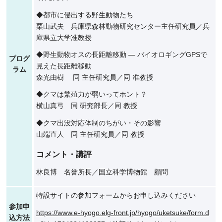
◆都市に侵出する野生動物たち
栗山武夫 兵庫県森林動物研究センター主任研究員／兵
庫県立大学准教授
◆野生動物オスの長距離移動 ― バイオロギングGPSで
プログ
見えた長距離移動
ラム
森光由樹 同 主任研究員／同 准教授
◆クマは繁殖力が弱いってホント？
横山真弓 同 研究部長／同 教授
◆クマ出没対応体制のちがい・その影響
山端直人 同 主任研究員／同 教授
コメント・講評
林良博 名誉所長／国立科学博物館 顧問
特設サイトの参加フォームからお申し込みください
参加申
https://www.e-hyogo.elg-front.jp/hyogo/uketsuke/form.d
込方法