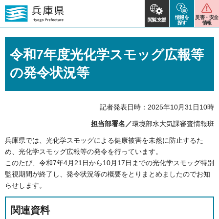
情報を
災害・安全
閲覧支援
探す
情報
令和7年度光化学スモッグ広報等
の発令状況等
記者発表日時：2025年10月31日10時
担当部署名／
環境部水大気課審査情報班
兵庫県では、光化学スモッグによる健康被害を未然に防止するた
め、光化学スモッグ広報等の発令を行っています。
このたび、令和7年4月21日から10月17日までの光化学スモッグ特別
監視期間が終了し、発令状況等の概要をとりまとめましたのでお知
らせします。
関連資料