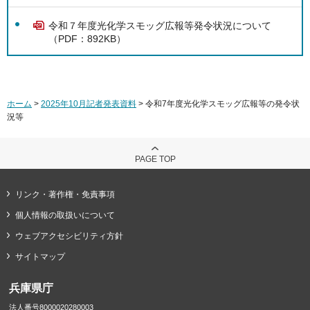
令和７年度光化学スモッグ広報等発令状況について
（PDF：892KB）
ホーム
>
2025年10月記者発表資料
> 令和7年度光化学スモッグ広報等の発令状
況等
PAGE TOP
リンク・著作権・免責事項
個人情報の取扱いについて
ウェブアクセシビリティ方針
サイトマップ
兵庫県庁
法人番号8000020280003