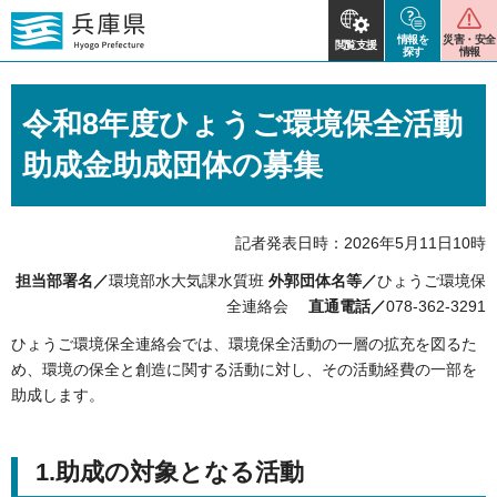
情報を
災害・安全
閲覧支援
探す
情報
令和8年度ひょうご環境保全活動
助成金助成団体の募集
記者発表日時：2026年5月11日10時
担当部署名／
環境部水大気課水質班
外郭団体名等／
ひょうご環境保
全連絡会
直通電話／
078-362-3291
ひょうご環境保全連絡会では、環境保全活動の一層の拡充を図るた
め、環境の保全と創造に関する活動に対し、その活動経費の一部を
助成します。
1.助成の対象となる活動