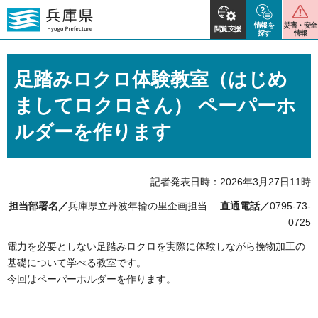
情報を
災害・安全
閲覧支援
探す
情報
足踏みロクロ体験教室（はじめ
ましてロクロさん） ペーパーホ
ルダーを作ります
記者発表日時：2026年3月27日11時
担当部署名／
兵庫県立丹波年輪の里企画担当
直通電話／
0795-73-
0725
電力を必要としない足踏みロクロを実際に体験しながら挽物加工の
基礎について学べる教室です。
今回はペーパーホルダーを作ります。