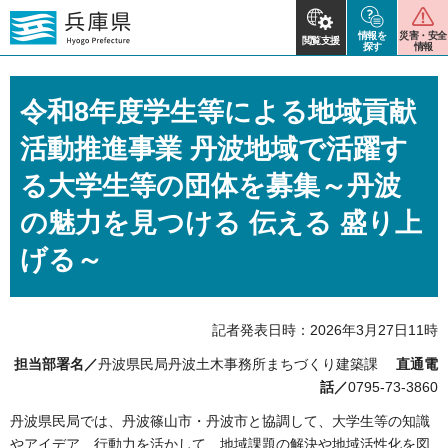
情報を
災害・安全
閲覧支援
探す
情報
令和8年度学生等による地域貢献
活動推進事業 丹波地域で活躍す
る大学生等の団体を募集～丹波
の魅力を見つける 伝える 盛り上
げる～
記者発表日時：2026年3月27日11時
担当部署名／
丹波県民局丹波土木事務所まちづくり建築課
直通電
話／
0795-73-3860
丹波県民局では、丹波篠山市・丹波市と協調して、大学生等の知識
やアイデア、行動力を活かして、地域課題の解決や地域活性化を図