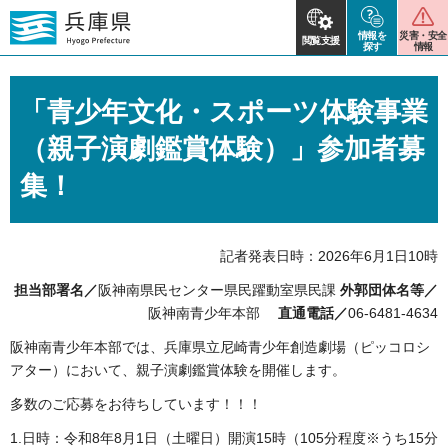
情報を
災害・安全
閲覧支援
探す
情報
「青少年文化・スポーツ体験事業
（親子演劇鑑賞体験）」参加者募
集！
記者発表日時：2026年6月1日10時
担当部署名／
阪神南県民センター県民躍動室県民課
外郭団体名等／
阪神南青少年本部
直通電話／
06-6481-4634
阪神南青少年本部では、兵庫県立尼崎青少年創造劇場（ピッコロシ
アター）において、親子演劇鑑賞体験を開催します。
多数のご応募をお待ちしています！！！
1.日時：令和8年8月1日（土曜日）開演15時（105分程度※うち15分