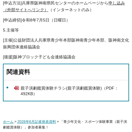
[申込方法]兵庫県阪神南県民センターのホームページから
申し込み
（外部サイトへリンク）
（インターネットのみ）
[申込締切]令和8年7月5日（日曜日）
5.主催等
[主催]公益財団法人兵庫県青少年本部阪神南青少年本部、阪神南文化
振興団体連絡協議会
[後援]阪神ブロック子ども会連絡協議会
関連資料
親子演劇鑑賞体験チラシ(親子演劇鑑賞体験)（PDF：
492KB）
ホーム
>
2026年6月記者発表資料
> 「青少年文化・スポーツ体験事業（親子演
劇鑑賞体験）」参加者募集！