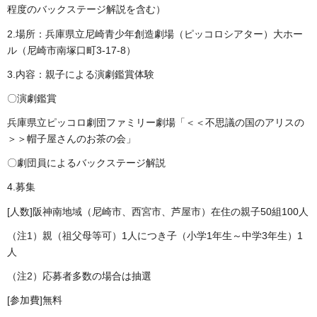
程度のバックステージ解説を含む）
2.場所：兵庫県立尼崎青少年創造劇場（ピッコロシアター）大ホー
ル（尼崎市南塚口町3-17-8）
3.内容：親子による演劇鑑賞体験
〇演劇鑑賞
兵庫県立ピッコロ劇団ファミリー劇場「＜＜不思議の国のアリスの
＞＞帽子屋さんのお茶の会」
〇劇団員によるバックステージ解説
4.募集
[人数]阪神南地域（尼崎市、西宮市、芦屋市）在住の親子50組100人
（注1）親（祖父母等可）1人につき子（小学1年生～中学3年生）1
人
（注2）応募者多数の場合は抽選
[参加費]無料