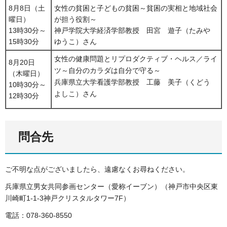
8月8日（土
女性の貧困と子どもの貧困～貧困の実相と地域社会
曜日）
が担う役割～
13時30分～
神戸学院大学経済学部教授 田宮 遊子（たみや
15時30分
ゆうこ）さん
女性の健康問題とリプロダクティブ・ヘルス／ライ
8月20日
ツ～自分のカラダは自分で守る～
（木曜日）
兵庫県立大学看護学部教授 工藤 美子（くどう
10時30分～
よしこ）さん
12時30分
問合先
ご不明な点がございましたら、遠慮なくお尋ねください。
兵庫県立男女共同参画センター（愛称イーブン）（神戸市中央区東
川崎町1-1-3神戸クリスタルタワー7F）
電話：078-360-8550