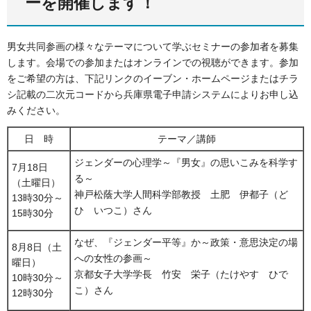
ーを開催します！
男女共同参画の様々なテーマについて学ぶセミナーの参加者を募集
します。会場での参加またはオンラインでの視聴ができます。参加
をご希望の方は、下記リンクのイーブン・ホームページまたはチラ
シ記載の二次元コードから兵庫県電子申請システムによりお申し込
みください。
日
時
テーマ／講師
ジェンダーの心理学～『男女』の思いこみを科学す
7月18日
る～
（土曜日）
神戸松蔭大学人間科学部教授 土肥 伊都子（ど
13時30分～
ひ いつこ）さん
15時30分
なぜ、『ジェンダー平等』か～政策・意思決定の場
8月8日（土
への女性の参画～
曜日）
京都女子大学学長 竹安 栄子（たけやす ひで
10時30分～
こ）さん
12時30分