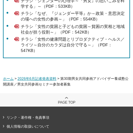
チラシ「ジェンダーの心理学～『男女』の思いこみを科
学する」～（PDF：533KB）
チラシ「なぜ、『ジェンダー平等』か～政策・意思決定
の場への女性の参画～」（PDF：554KB）
チラシ「女性の貧困と子どもの貧困～貧困の実相と地域
社会が担う役割～」（PDF：542KB）
チラシ「女性の健康問題とリプロダクティブ・ヘルス／
ライツ～自分のカラダは自分で守る～」（PDF：
547KB）
ホーム
>
2026年6月記者発表資料
> 第30期男女共同参画アドバイザー養成塾公
開講座／男女共同参画セミナー参加者募集
PAGE TOP
リンク・著作権・免責事項
個人情報の取扱いについて