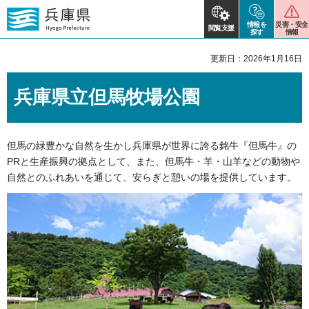
情報を
災害・安全
閲覧支援
探す
情報
更新日：2026年1月16日
兵庫県立但馬牧場公園
但馬の緑豊かな自然を生かし兵庫県が世界に誇る銘牛『但馬牛』の
PRと生産振興の拠点として、また、但馬牛・羊・山羊などの動物や
自然とのふれあいを通じて、安らぎと憩いの場を提供しています。