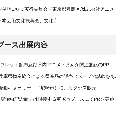
が聖地EXPO実⾏委員会（東京都豊島区/株式会社アニメ
⽇本芸術⽂化振興会、⽂化庁
県ブース出展内容
パンフレット配布及び県内アニメ・まんが関連施設のPR
法⼈兵庫県物産協会による県産品の販売（スープの試飲を
衛漫画ギャラリー」（尼崎市）によるグッズ販売
⼿塚治⾍記念館」は隣接する宝塚市ブースにてPRを実施