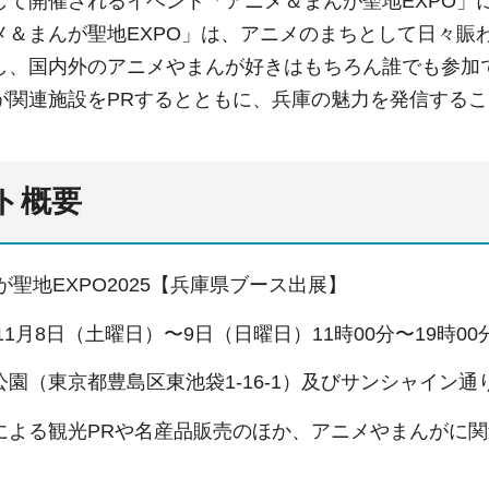
して開催されるイベント「アニメ＆まんが聖地EXPO」
メ＆まんが聖地EXPO」は、アニメのまちとして⽇々賑
し、国内外のアニメやまんが好きはもちろん誰でも参加
が関連施設をPRするとともに、兵庫の魅⼒を発信する
ント概要
んが聖地EXPO2025【兵庫県ブース出展】
年11月8日（土曜日）〜9日（⽇曜日）11時00分〜19時00
園（東京都豊島区東池袋1-16-1）及びサンシャイン
による観光PRや名産品販売のほか、アニメやまんがに