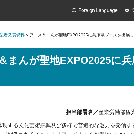
Foreign Language
0月記者発表資料
> アニメ＆まんが聖地EXPO2025に兵庫県ブースを出展
＆まんが聖地EXPO2025に
担当部署名／
産業労働部観
体現する⽂化芸術振興及び多様で普遍的な魅⼒を発信する