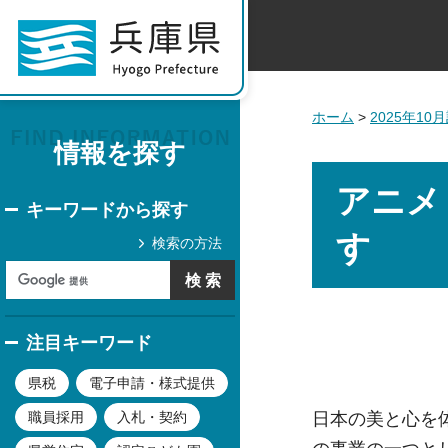
ホーム
>
2025年1
情報を探す
アニメ
キーワードから探す
す
検索の方法
注目キーワード
県税
電子申請・様式提供
⽇本の美と⼼を
職員採用
入札・契約