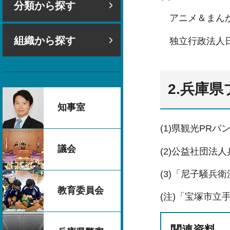
分類から探す
アニメ＆まん
組織から探す
独⽴⾏政法⼈
2.兵庫
知事室
(1)県観光PR
議会
(2)公益社団
(3)「尼⼦騒兵
教育委員会
(注)「宝塚市⽴
関連資料