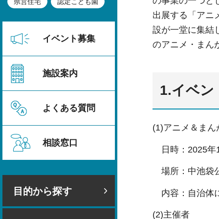
の事業の⼀つと
県営住宅
認定こども園
出展する「アニ
設が⼀堂に集結
イベント募集
のアニメ・まん
施設案内
1.イベ
よくある質問
(1)アニメ＆ま
相談窓口
⽇時：2025
場所：中池袋公
目的から探す
内容：⾃治体
(2)主催者