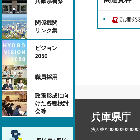
兵庫県警察
記者発表
関係機関
リンク集
ビジョン
2050
職員採用
政策形成に向
けた各種検討
会等
兵庫県庁
法人番号800002028000