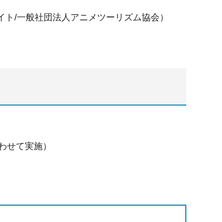
イト/⼀般社団法⼈アニメツーリズム協会）
あわせて実施）