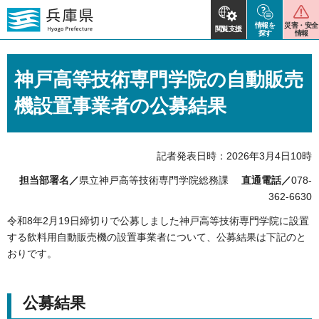
情報を
災害・安全
閲覧支援
探す
情報
神戸高等技術専門学院の自動販売
機設置事業者の公募結果
記者発表日時：2026年3月4日10時
担当部署名／
県立神戸高等技術専門学院総務課
直通電話／
078-
362-6630
令和8年2月19日締切りで公募しました神戸高等技術専門学院に設置
する飲料用自動販売機の設置事業者について、公募結果は下記のと
おりです。
公募結果