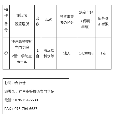
物
決定年額
件
施設名
設置事業
台
応募参
品名
（税額・
者の区分
数
加者数
番
設置場所
年額）
号
神戸高等技術
専門学院
1
清涼飲
①
法人
14,300円
1者
台
料水等
2階 学院生
ホール
お問い合わせ
部署名：神戸高等技術専門学院
電話：078-794-6630
FAX：078-794-6637