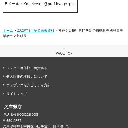
Eメール：Kobekosen@pref.hyogo.lg.jp
ホーム
>
2026年3月記者発表資料
> 神戸高等技術専門学院の自動販売機設置事
業者の公募結果
PAGE TOP
リンク・著作権・免責事項
個人情報の取扱いについて
ウェブアクセシビリティ方針
サイトマップ
兵庫県庁
法人番号8000020280003
〒650-8567
兵庫県神戸市中央区下山手通5丁目10番1号